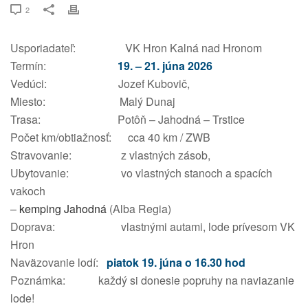
2
Usporiadateľ: VK Hron Kalná nad Hronom
Termín:
19. – 21. júna 2026
Vedúci: Jozef Kubovič,
Miesto: Malý Dunaj
Trasa: Potôň – Jahodná – Trstice
Počet km/obtiažnosť: cca 40 km / ZWB
Stravovanie: z vlastných zásob,
Ubytovanie: vo vlastných stanoch a spacích
vakoch
–
kemping Jahodná
(Alba Regia)
Doprava: vlastnými autami, lode prívesom VK
Hron
Naväzovanie lodí:
piatok 19. júna o 16.30 hod
Poznámka: každý si donesie popruhy na naviazanie
lode!