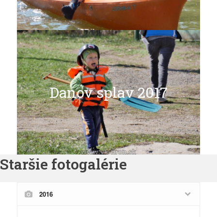
IX. Danov splav
Danov splav 2017
Celá galéria
Staršie fotogalérie
2016