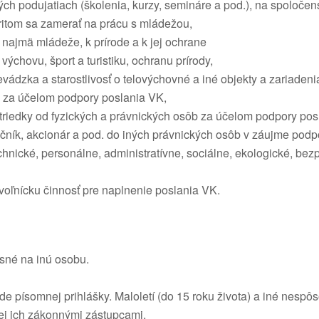
ch podujatiach (školenia, kurzy, semináre a pod.), na spoločen
ritom sa zamerať na prácu s mládežou,
 najmä mládeže, k prírode a k jej ochrane
výchovu, šport a turistiku, ochranu prírody,
vádzka a starostlivosť o telovýchovné a iné objekty a zariadeni
y za účelom podpory poslania VK,
striedky od fyzických a právnických osôb za účelom podpory pos
ločník, akcionár a pod. do iných právnických osôb v záujme podp
chnické, personálne, administratívne, sociálne, ekologické, b
voľnícku činnosť pre naplnenie poslania VK.
sné na inú osobu.
 písomnej prihlášky. Maloletí (do 15 roku života) a iné nespô
ej ich zákonnými zástupcami.