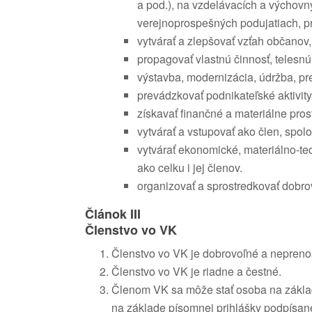
a pod.), na vzdelávacích a výchovný
verejnoprospešných podujatiach, p
vytvárať a zlepšovať vzťah občanov,
propagovať vlastnú činnosť, telesnú 
výstavba, modernizácia, údržba, pre
prevádzkovať podnikateľské aktivit
získavať finančné a materiálne pro
vytvárať a vstupovať ako člen, spo
vytvárať ekonomické, materiálno-te
ako celku i jej členov.
organizovať a sprostredkovať dobro
Článok III
Členstvo vo VK
Členstvo vo VK je dobrovoľné a nepreno
Členstvo vo VK je riadne a čestné.
Členom VK sa môže stať osoba na základe
na základe písomnej prihlášky podpísan