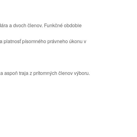
dára a dvoch členov. Funkčné obdobie
Na platnosť písomného právneho úkonu v
ia aspoň traja z prítomných členov výboru.