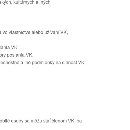
ských, kultúrnych a iných
a vo vlastníctve alebo užívaní VK,
lania VK,
ory poslania VK,
ezpečnostné a iné podmienky na činnosť VK
sobilé osoby sa môžu stať členom VK iba