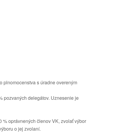
ho plnomocenstva s úradne overeným
% pozvaných delegátov. Uznesenie je
30 % oprávnených členov VK, zvolať výbor
ýboru o jej zvolaní.