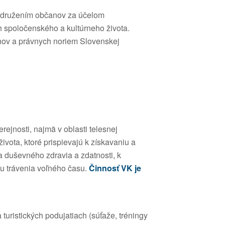
 združením občanov za účelom
ch spoločenského a kultúrneho života.
nov a právnych noriem Slovenskej
ejnosti, najmä v oblasti telesnej
života, ktoré prispievajú k získavaniu a
a duševného zdravia a zdatnosti, k
u trávenia voľného času.
Činnosť VK je
uristických podujatiach (súťaže, tréningy