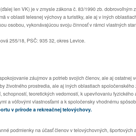
alej len VK) je v zmysle zákona č. 83/1990 zb. dobrovoľným
 v oblasti telesnej výchovy a turistiky, ale aj v iných oblastia
kou osobou, vykonávajúcou svoju činnosť v rámci vlastných sta
ová 255/18, PSČ: 935 32, okres Levice.
okojovanie záujmov a potrieb svojich členov, ale aj ostatnej ver
orby životného prostredia, ale aj iných oblastiach spoločenského 
, schopností, teoretických vedomostí, k upevňovaniu fyzického 
ymi a vôľovými vlastnosťami a k spoločensky vhodnému spôsob
ortu v prírode a rekreačnej telovýchovy.
nné podmienky na účasť členov v telovýchovných, športových a t