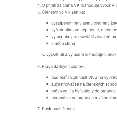
O prijatí za člena VK rozhoduje výbor VK
Členstvo vo VK zaniká:
vystúpením na vlastnú písomnú žia
vyškrtnutím pre neplnenie, alebo n
vylúčením pre obzvlášť závažné pre
smrťou člena
O vyškrtnutí a vylúčení rozhoduje člens
Práva riadnych členov :
podieľať sa činnosti VK a na využí
zúčastňovať sa na členských schôdz
právo voliť a byť volený do orgánov 
obracať sa na orgány a revíznu kom
Povinnosti členov: