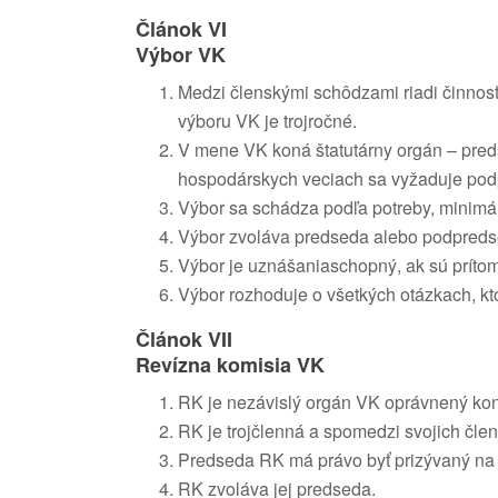
Článok VI
Výbor VK
Medzi členskými schôdzami riadi činnos
výboru VK je trojročné.
V mene VK koná štatutárny orgán – pre
hospodárskych veciach sa vyžaduje pod
Výbor sa schádza podľa potreby, minimáln
Výbor zvoláva predseda alebo podpred
Výbor je uznášaniaschopný, ak sú prítomn
Výbor rozhoduje o všetkých otázkach, kt
Článok VII
Revízna komisia VK
RK je nezávislý orgán VK oprávnený kont
RK je trojčlenná a spomedzi svojich člen
Predseda RK má právo byť prizývaný na
RK zvoláva jej predseda.