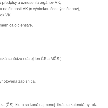
e predpisy a uznesenia orgánov VK,
 sa na činnosti VK (s výnimkou čestných členov),
tok VK.
mernica o členstve.
ská schôdza ( ďalej len ČS a MČS ),
yhotovená zápisnica.
a (ČS), ktorá sa koná najmenej 1krát za kalendárny rok.