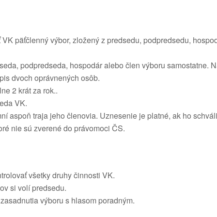
ť VK päťčlenný výbor, zložený z predsedu, podpredsedu, hospo
dseda, podpredseda, hospodár alebo člen výboru samostatne. 
pis dvoch oprávnených osôb.
e 2 krát za rok..
seda VK.
í aspoň traja jeho členovia. Uznesenie je platné, ak ho schvál
oré nie sú zverené do právomoci ČS.
rolovať všetky druhy činnosti VK.
ov si volí predsedu.
 zasadnutia výboru s hlasom poradným.