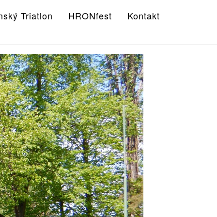
nský Triatlon
HRONfest
Kontakt