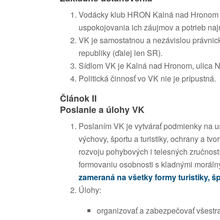
Vodácky klub HRON Kalná nad Hronom (ď
uspokojovania ich záujmov a potrieb najmä
VK je samostatnou a nezávislou právnic
republiky (ďalej len SR).
Sídlom VK je Kalná nad Hronom, ulica N
Politická činnosť vo VK nie je prípustná.
Článok II
Poslanie a úlohy VK
Poslaním VK je vytvárať podmienky na usp
výchovy, športu a turistiky, ochrany a tv
rozvoju pohybových i telesných zručností
formovaniu osobnosti s kladnými moráln
zameraná na všetky formy turistiky, šp
Úlohy:
organizovať a zabezpečovať všestra