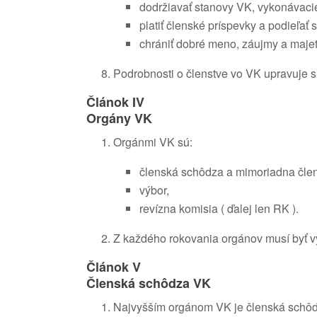
dodržiavať stanovy VK, vykonávaci
platiť členské príspevky a podieľať
chrániť dobré meno, záujmy a maje
Podrobnosti o členstve vo VK upravuje s
Článok IV
Orgány VK
Orgánmi VK sú:
členská schôdza a mimoriadna člen
výbor,
revízna komisia ( ďalej len RK ).
Z každého rokovania orgánov musí byť v
Článok V
Členská schôdza VK
Najvyšším orgánom VK je členská schôdz