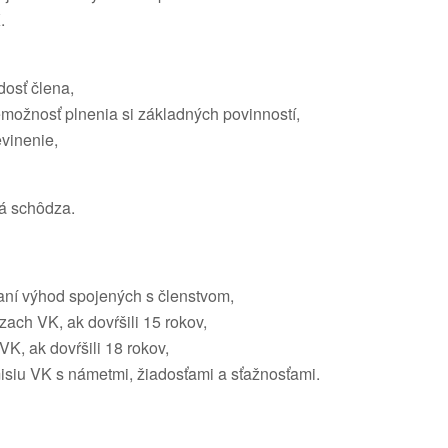
.
dosť člena,
emožnosť plnenia si základných povinností,
vinenie,
ká schôdza.
vaní výhod spojených s členstvom,
ach VK, ak dovŕšili 15 rokov,
VK, ak dovŕšili 18 rokov,
isiu VK s námetmi, žiadosťami a sťažnosťami.