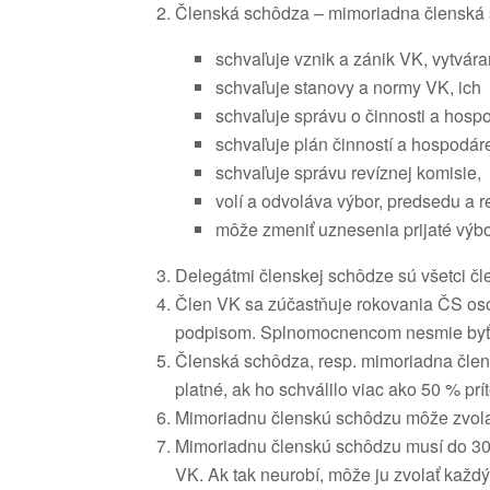
Členská schôdza – mimoriadna členská
schvaľuje vznik a zánik VK, vytvára
schvaľuje stanovy a normy VK, ich 
schvaľuje správu o činnosti a hosp
schvaľuje plán činností a hospodáre
schvaľuje správu revíznej komisie,
volí a odvoláva výbor, predsedu a r
môže zmeniť uznesenia prijaté výb
Delegátmi členskej schôdze sú všetci čl
Člen VK sa zúčastňuje rokovania ČS o
podpisom. Splnomocnencom nesmie byť 
Členská schôdza, resp. mimoriadna člen
platné, ak ho schválilo viac ako 50 % pr
Mimoriadnu členskú schôdzu môže zvolať
Mimoriadnu členskú schôdzu musí do 30 d
VK. Ak tak neurobí, môže ju zvolať každý