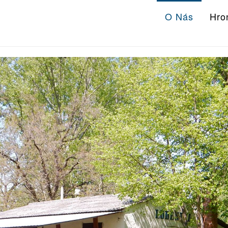
O Nás
Hro