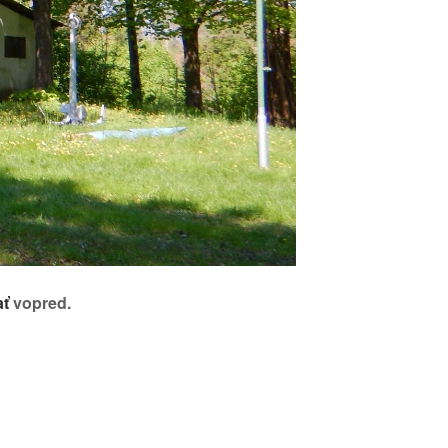
ať
vopred.