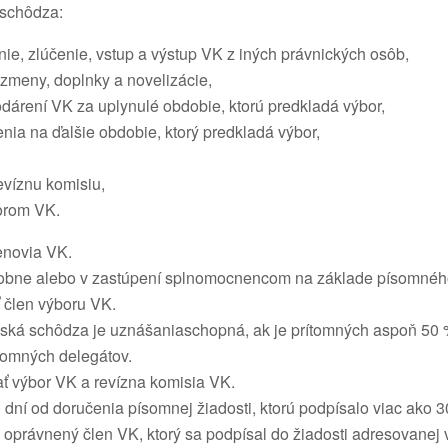
 schôdza:
nie, zlúčenie, vstup a výstup VK z iných právnických osôb,
zmeny, doplnky a novelizácie,
odárení VK za uplynulé obdobie, ktorú predkladá výbor,
nia na ďalšie obdobie, ktorý predkladá výbor,
evíznu komisiu,
orom VK.
enovia VK.
sobne alebo v zastúpení splnomocnencom na základe písomné
člen výboru VK.
ská schôdza je uznášaniaschopná, ak je prítomných aspoň 50 
ítomných delegátov.
 výbor VK a revízna komisia VK.
ní od doručenia písomnej žiadosti, ktorú podpísalo viac ako 
 oprávnený člen VK, ktorý sa podpísal do žiadosti adresovanej v