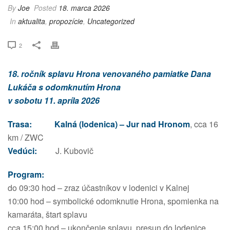
By
Joe
Posted
18. marca 2026
In
aktualita
,
propozície
,
Uncategorized
2
18. ročník splavu Hrona venovaného pamiatke Dana
Lukáča s odomknutím Hrona
v sobotu 11. apríla 2026
Trasa:
Kalná (lodenica) – Jur nad Hronom
, cca 16
km / ZWC
Vedúci:
J. Kubovič
Program:
do 09:30 hod – zraz účastníkov v lodenici v Kalnej
10:00 hod – symbolické odomknutie Hrona, spomienka na
kamaráta, štart splavu
cca 15:00 hod – ukončenie splavu, presun do lodenice