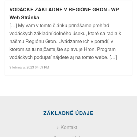
VODÁCKE ZÁKLADNE V REGIÓNE GRON - WP
Web Stránka
[…] My vám v tomto článku prinášame prehľad
vodáckych základní dolného úseku, ktoré sa radia k
nášmu Regiónu Gron. Uvádzame ich v poradí, v
ktorom sa tu najčastejšie splavuje Hron. Program
vodáckych podujatí nájdete aj na tomto webe. […]
9 februára, 2023 04:59 PM
ZÁKLADNÉ ÚDAJE
Kontakt