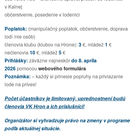
v Kalnej
občerstvenie, posedenie v lodenici
Poplatok:
(manipulačný poplatok, občerstvenie, doprava
lodí /nie osôb)
členovia klubu (klubov na Hrone):
3
€, mládež
1
€
nečlenovia
10
€, mládež
5
€
Prihlášky:
záväzne najneskôr
do 8. apríla
2026
pomocou
webového formulára
Poznámka:
– každý si prinesie popruhy na priviazanie
lode na príves!
Počet účastníkov je limitovaný, uprednostnení budú
členovia VK Hron a ich príslušníci!
Organizátor si vyhradzuje právo na zmeny v programe
podľa aktuálnej situácie.