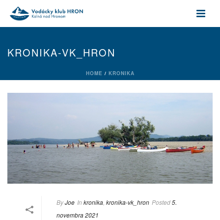
KRONIKA-VK_HRON
HOME
/
KRONIKA
By
Joe
In
kronika
,
kronika-vk_hron
Posted
5.
novembra 2021