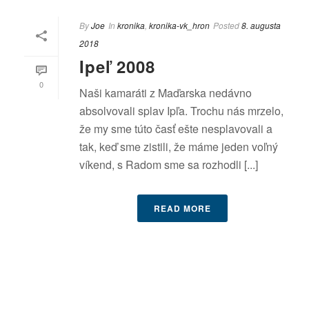
By
Joe
In
kronika
,
kronika-vk_hron
Posted
8. augusta
2018
Ipeľ 2008
0
Naši kamaráti z Maďarska nedávno
absolvovali splav Ipľa. Trochu nás mrzelo,
že my sme túto časť ešte nesplavovali a
tak, keď sme zistili, že máme jeden voľný
víkend, s Radom sme sa rozhodli [...]
READ MORE