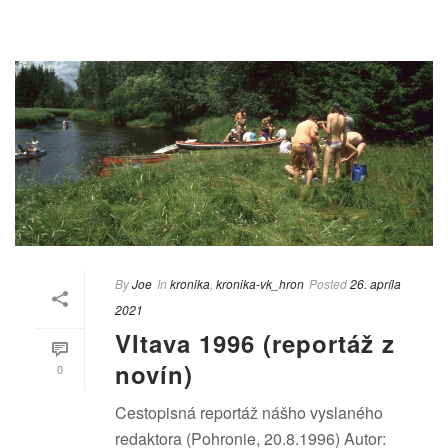
By
Joe
In
kronika
,
kronika-vk_hron
Posted
26. apríla
2021
Vltava 1996 (reportáž z
novín)
0
Cestopisná reportáž nášho vyslaného
redaktora (Pohronie, 20.8.1996) Autor: