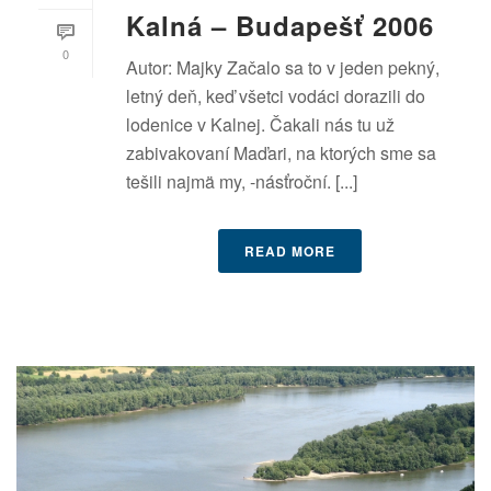
Kalná – Budapešť 2006
0
Autor: Majky Začalo sa to v jeden pekný,
letný deň, keď všetci vodáci dorazili do
lodenice v Kalnej. Čakali nás tu už
zabivakovaní Maďari, na ktorých sme sa
tešili najmä my, -násťroční. [...]
READ MORE