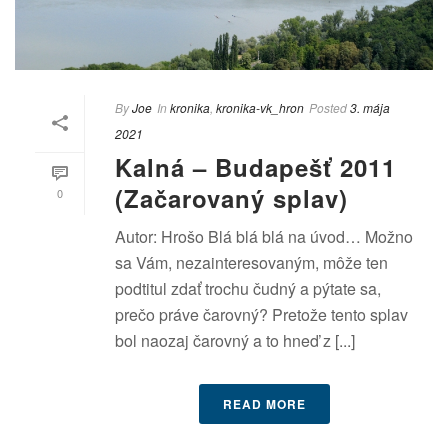
By
Joe
In
kronika
,
kronika-vk_hron
Posted
3. mája
2021
Kalná – Budapešť 2011
(Začarovaný splav)
0
Autor: Hrošo Blá blá blá na úvod… Možno
sa Vám, nezainteresovaným, môže ten
podtitul zdať trochu čudný a pýtate sa,
prečo práve čarovný? Pretože tento splav
bol naozaj čarovný a to hneď z [...]
READ MORE