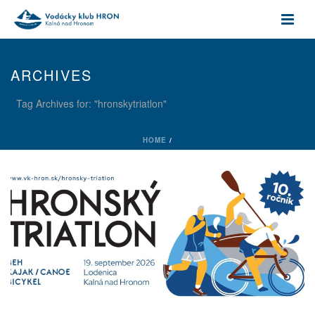
ARCHIVES
Tag Archives for: "hronskytriatlon"
HOME
/