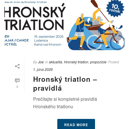
By
Joe
In
aktualita
,
Hronský triatlon
,
propozície
Posted
1. júna 2026
Hronský triatlon –
pravidlá
0
Prečítajte si kompletné pravidlá
Hronského triatlonu
READ MORE